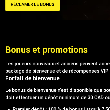
RÉCLAMER LE BONUS
Bonus et promotions
Les joueurs nouveaux et anciens peuvent accéd
package de bienvenue et de récompenses VIP 
Forfait de bienvenue
Le bonus de bienvenue n’est disponible que pour
doit effectuer un dépôt minimum de 30 CAD ou 3
Premier dépôt : 100 % de bonus jusqu’à 7 5