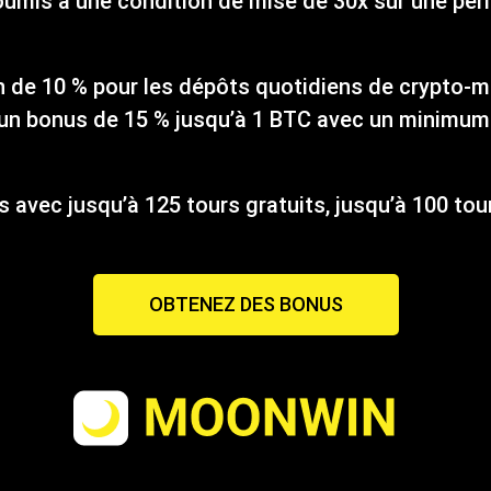
oumis à une condition de mise de 30x sur une péri
on de 10 % pour les dépôts quotidiens de crypto-
 un bonus de 15 % jusqu’à 1 BTC avec un minimum 
avec jusqu’à 125 tours gratuits, jusqu’à 100 tour
OBTENEZ DES BONUS