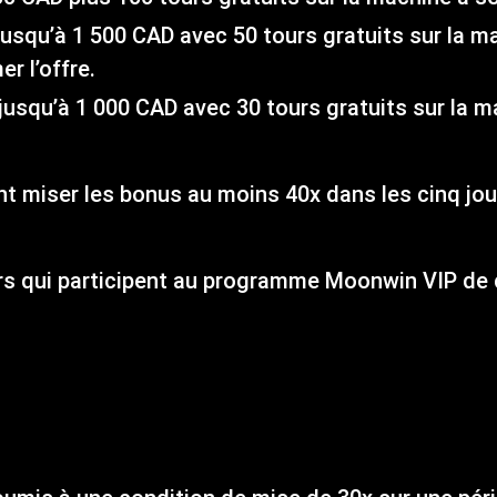
usqu’à 1 500 CAD avec 50 tours gratuits sur la 
r l’offre.
usqu’à 1 000 CAD avec 30 tours gratuits sur la 
ent miser les bonus au moins 40x dans les cinq jou
 qui participent au programme Moonwin VIP de col