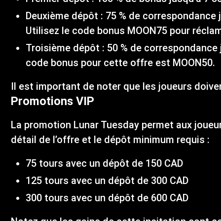
Deuxième dépôt : 75 % de correspondance j
Utilisez le code bonus MOON75 pour réclame
Troisième dépôt : 50 % de correspondance j
code bonus pour cette offre est MOON50.
Il est important de noter que les joueurs doiv
Promotions VIP
La promotion Lunar Tuesday permet aux joueurs
détail de l’offre et le dépôt minimum requis :
75 tours avec un dépôt de 150 CAD
125 tours avec un dépôt de 300 CAD
300 tours avec un dépôt de 600 CAD