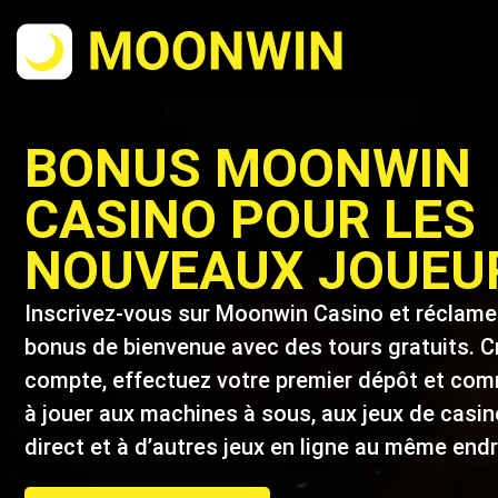
BONUS MOONWIN
CASINO POUR LES
NOUVEAUX JOUEU
Inscrivez-vous sur Moonwin Casino et réclame
bonus de bienvenue avec des tours gratuits. C
compte, effectuez votre premier dépôt et co
à jouer aux machines à sous, aux jeux de casin
direct et à d’autres jeux en ligne au même endr