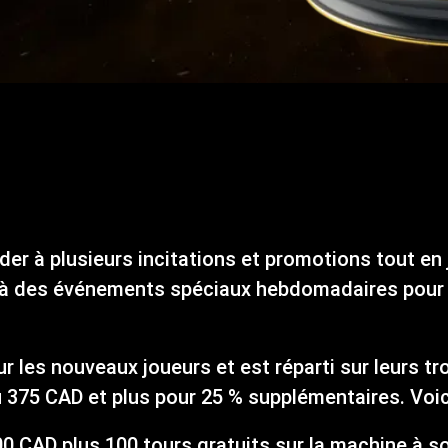
er à plusieurs incitations et promotions tout en
à des événements spéciaux hebdomadaires pour d
 les nouveaux joueurs et est réparti sur leurs tro
75 CAD et plus pour 25 % supplémentaires. Voici u
00 CAD plus 100 tours gratuits sur la machine à 