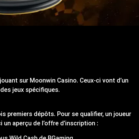
 jouant sur Moonwin Casino. Ceux-ci vont d’un
es jeux spécifiques.
is premiers dépôts. Pour se qualifier, un joueur
n aperçu de l’offre d’inscription :
sous Wild Cash de BGaming.